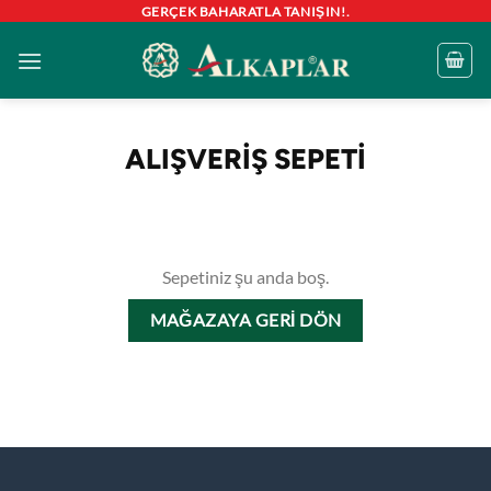
İçeriğe
GERÇEK BAHARATLA TANIŞIN!.
atla
ALIŞVERIŞ SEPETI
Sepetiniz şu anda boş.
MAĞAZAYA GERI DÖN