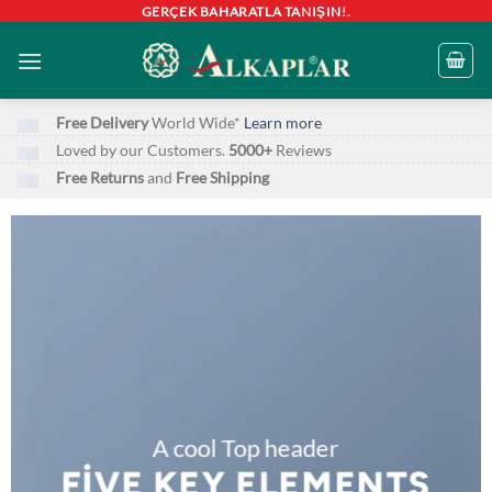
İçeriğe
GERÇEK BAHARATLA TANIŞIN!.
atla
Free Delivery
World Wide*
Learn more
Loved by our Customers.
5000+
Reviews
Free Returns
and
Free Shipping
A cool Top header
FIVE KEY ELEMENTS