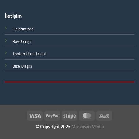
İletişim
Hakkımızda
Bayi Girişi
Toptan Ürün Talebi
Bize Ulaşın
Visa
PayPal
Stripe
MasterCard
Cash
On
© Copyright 2025
Markosan Media
Delivery