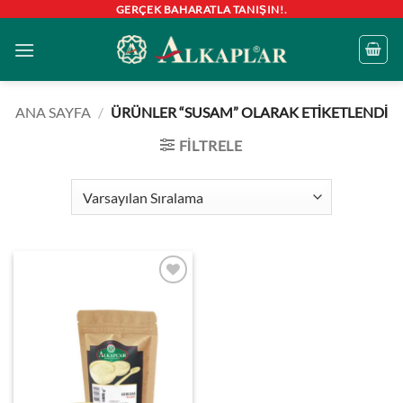
İçeriğe
GERÇEK BAHARATLA TANIŞIN!.
atla
ANA SAYFA
/
ÜRÜNLER “SUSAM” OLARAK ETIKETLENDI
FILTRELE
Favorilerime
ekle