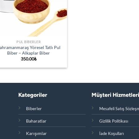
PUL BIBERLER
ahramanmaraş Yöresel Tatlı Pul
Biber – Alkaplar Biber
350.00
₺
Kategoriler
Müşteri Hizmetler
Biberler
Mesafeli Satış Sözleş
Baharatlar
Gizlilik Politikası
Karışımlar
İade Koşulları