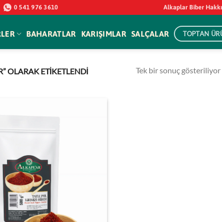
0 541 976 3610
Alkaplar Biber Hakk
RLER
BAHARATLAR
KARIŞIMLAR
SALÇALAR
TOPTAN ÜR
Tek bir sonuç gösteriliyor
R” OLARAK ETIKETLENDI
Favorilerime
ekle