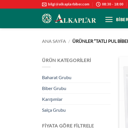
İçeriğe
bilgi@alkaplarbiber.com
08:30 - 18:00
atla
BİBE
ANA SAYFA
/
ÜRÜNLER “TATLI PUL BIBE
ÜRÜN KATEGORILERI
Baharat Grubu
Biber Grubu
Karışımlar
Salça Grubu
FIYATA GÖRE FILTRELE