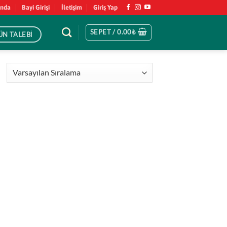
ında
Bayi Girişi
İletişim
Giriş Yap
SEPET /
0.00
₺
ÜN TALEBİ