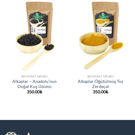
ekle
ekle
BAHARAT GRUBU
BAHARAT GRUBU
Alkaplar – Anadolu’nun
Alkaplar Öğütülmüş Toz
Doğal Kuş Üzümü
Zerdeçal
350.00
₺
350.00
₺