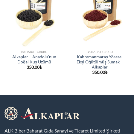
BAHARAT GRUBU
BAHARAT GRUBU
Alkaplar – Anadolu’nun
Kahramanmaraş Yöresel
Doğal Kuş Üzümü
Ekşi Öğütülmüş Sumak –
Alkaplar
350.00
₺
350.00
₺
ALK Biber Baharat Gıda Sanayi ve Ticaret Limited Şirketi