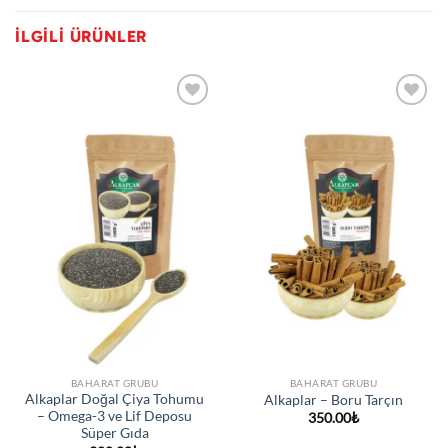
İLGILI ÜRÜNLER
Favorilerime
Favorilerime
ekle
ekle
BAHARAT GRUBU
BAHARAT GRUBU
Alkaplar Doğal Çiya Tohumu
Alkaplar – Boru Tarçın
– Omega-3 ve Lif Deposu
350.00
₺
Süper Gıda