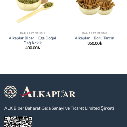
BAHARAT GRUBU
BAHARAT GRUBU
Alkaplar Biber – Ege Doğal
Alkaplar – Boru Tarçın
Dağ Kekik
350.00
₺
400.00
₺
ALK Biber Baharat Gıda Sanayi ve Ticaret Limited Şirketi